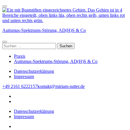
Zum
Inhalt
springen
(Enter
drücken)
Autismus-Spektrums-Störung, AD(H)S & Co
Suchen
nach:
Praxis
Autismus-Spektrums-Störung, AD(H)S & Co
Datenschutzerklärung
Impressum
+49 2161 6222157
kontakt@miriam-sutter.de
Datenschutzerklärung
Impressum