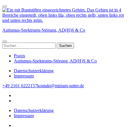
Zum
Inhalt
springen
(Enter
drücken)
Autismus-Spektrums-Störung, AD(H)S & Co
Suchen
nach:
Praxis
Autismus-Spektrums-Störung, AD(H)S & Co
Datenschutzerklärung
Impressum
+49 2161 6222157
kontakt@miriam-sutter.de
Datenschutzerklärung
Impressum