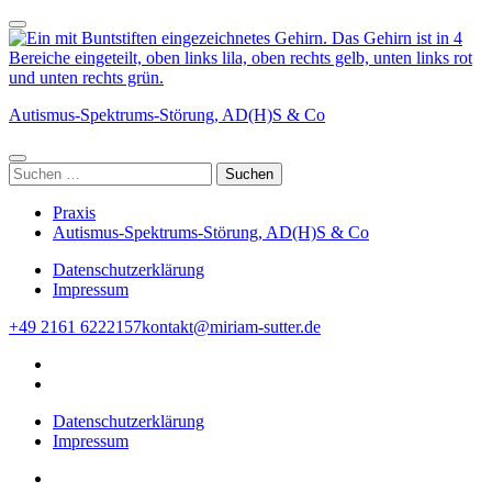
Zum
Inhalt
springen
(Enter
drücken)
Autismus-Spektrums-Störung, AD(H)S & Co
Suchen
nach:
Praxis
Autismus-Spektrums-Störung, AD(H)S & Co
Datenschutzerklärung
Impressum
+49 2161 6222157
kontakt@miriam-sutter.de
Datenschutzerklärung
Impressum